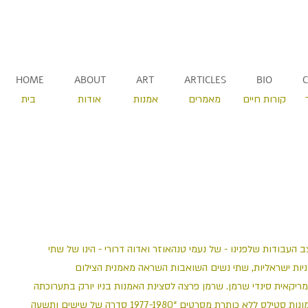
HOME
ABOUT
ART
ARTICLES
BIO
קורות חיים
מאמרים
אמנות
אודות
בית
ב העבודות שלפנינו - של נעמי טנהאוזר ואדוה דרורי - הינו של שתי
יות ישראליות, שתי נשים השואבות השראה מאמנית הצילום
ריקאית סינדי שרמן. שרמן פרצה לסצינת האמנות בניו יורק בתערוכתה
“תמונות סטילס ללא כותרת מסרטים “1977-1980 סדרה של שישים ותשעה