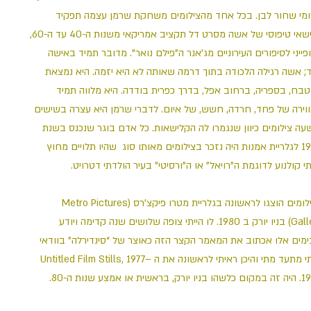
ומי שחור לבן. בכל אחד מהצילומים משחקת שרמן עצמה תפקיד
קלישאי טיפוסי של אשה מסרט דל תקציב אמריקאי משנות ה-40 עד ה-60,
פייני לסיפורים העירוניים מג’אנר ה”פילם נואר”. מדובר תמיד באישה
; אשה רגילה הלכודה בתוך דרמה שאותה לא היא יזמה. היא נמצאת
בח, בספריה, ברחוב אפל, בדרך כפרית בודדה. היא מלווה תמיד
וירה של פחד, חרדה, חשש, של איום. לדברי שרמן היא עצרה בשישים
עה צילומים כיוון שנגמרו לה הקלישאות. כל אדם בוגר שנכנס בשנת
1980 לגלריית אמנות היה נזכר בצילומים מאותו סוג שהיו תלויים מחוץ
תי קולנוע לדוגמת ה”רויאל” או ה”ורסיטי” בעיר הולדתי דטרויט
הצילומים הוצגו לראשונה בגלריית מטרו פיקצ’רס (Metro Pictures
Gallery) בניו יורק ב 1980. לו הייתי צופה שלושים שנה קדימה ויודע
מים אלו אכתוב את המאמר הקצר הזה כאוצר של “סינדירלה” בוודאי
הייתי מתעד מתי והיכן ראיתי לראשונה את ה Untitled Film Stills, 1977–
1980. שית או אמצע שנות ה-80