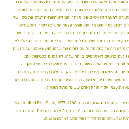
 אותו זמן נמצאת סינדי שרמן ברקיע האמנות הבינלאומית. היא מוכרת
בישראל במידה זהה לזו שבארצות הברית. הדימויים מתוך סדרת ה Film
Stills זכו למעמד קלאסי באופן מיוחד. הם היוו השראה לגרסאות כיסוי של
ים רבים במדיומים מגוונים. שרמן עצמה המשיכה ליצור ולהציג. היא
ידה בתכנים אך בו זמנית עבדה בצבע, ייצרה הדפסים גדולים, לבשה
כות, איפור כבד ותחפושות. כל זה היה ידוע לי זה מכבר. הדבר אליו לא
יתי מודע היה עד כמה מהוות עבודותיה של שרמן מושא איקוני עבור נשים
 נוגעת ברגעים האינטימיים ביותר שלהן. היו זמנים בפגישותיי עם
ניות בשיחותינו המשולשות, בהם נדהמתי שאני נוכח. מילותיהן של
ניות, נעמי ואדוה (יש להן ביטוי משלהן בקטלוג) קיבלו חיזוק מנשים
ות אשר איתן דיברתי ואת קולן חיפשתי מתוך סקרנותי שהתעוררה. אני
צא את עצמי אסיר תודה ואדם ששונה מתוך חוויה זו
לדבריה של נעמי טנהאוזר סדרת ה Untitled Film Stills, 1977–1980 היא
שהיוותה השראה לעבודותיה ב”סינדירלה”. אדוה דרורי מתבוננת במגוון
ירתה של שרמן מתוך קריירה של קרוב לארבעים שנה