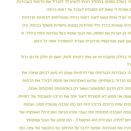
מי: בשלב מסוים בתהליך רציתי להציע לך להגדיל את הדמות בעבודות
ת אמרת לי שאת לא מסוגלת לעבוד על דמות גדולה
ה: יש לי איזה קושי ליצור דמות גדולה ומונוליתית. הדמויות הגדולות
רתי עשויות בדרך כלל מיחידות קטנות וחסרות משקל כביכול, ורק
ד הן יוצרות את המסה, את הגוף שהוא בעל נוכחות ונפח בחלל. זו
צם מעין אנורקסיה מרחבית שצריך להתמודד אתה כל הזמן
י: בחלק מהעבודות יש שתי דמויות זהות, האם הן חלק מדגם גדול
תר
ה: בעבודות הקודמות שלי הדמויות עצמן היו מעין לבנים שיצרו את
ם הגדול. בשנתיים- שלוש האחרונות אני מנסה לבודד את הדמות
חת, ולכן הדגם הממשטר נשאר רק באלמנטים המקיפים אותה
עשה אני ממש לא מסוגלת ליצור יותר את הריבוי והשכפול של דמויות
נים שהיו כרוכים בריבוי הזה הם כמו שכבה שנשרה ממני, ועכשיו
פת השכבה הפנימית יותר.נעמי: ומניין מגיעה המגזרת? האופציה של
תוך?הילה: המגזרת היא הפסאדה - כמו סימון של הגוף שמסתיר
ריו את הנוכחות. אפשר לדבר על החיתוך גם בהקשר של עינוי, כמו