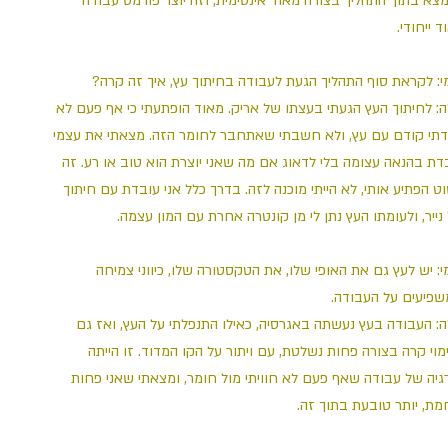
צא בתוך התהליך בצורה מאוד אינטימית, וזה יוצר פורמט עבודה
וד ייחודי
מי: לקראת סוף התהליך הגעת לעבודה בחיתוך עץ, איך זה קרה
ה: לחיתוך העץ הגעתי בעצתו של אריק. מאוד הופתעתי כי אף פעם לא
תי קודם עם עץ, ולא חשבתי שאתחבר לחומר הזה. מצאתי את עצמי
דת בהנאה עצומה בלי לדאוג אם מה שאני יוצרת הוא טוב או רע. זה
ט הפתיע אותי, לא הייתי מוכנה לזה. בדרך כלל אני עובדת עם חיתוך
 נייר, ולעומתו העץ נתן לי מן קונטרה אחרת עם המון עצמה
י: יש לעץ גם את האופי שלו, את הטקסטורה שלו, כיווני צמיחה
שפיעים על העבודה
ה: העבודה בעץ נעשתה באגרסיה, כאילו התנפלתי על העץ, ואז גם
מוי קרה בצורה פחות נשלטת, עם ויתור על הקו המדוד. זו הייתה
גיה של עבודה שאף פעם לא חוויתי מול חומר, ומצאתי שאני פחות
חמת, יותר טובעת בתוך זה