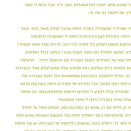
ף שמגיע מתוך העינוי לווירטואוזיות, כאב פיזי. אבל נראה לי שאני
לב של להשיר גם את זה
י: אמרת לי שהעבודה בסדנה הייתה עבורך תהליך מאוד גופני, מאוד
י.הילה: בתחילת העבודה בסדנה ניתנה לי האפשרות להתנסות
טכניקות ופשוט לשחק בלי מטרה ובלי כיוון. זה היה שלב מאוד משחרר
רה. המשך התהליך היה מאוד מעניין עבורי, בעיקר בגלל האלמנט
תי צפוי של התחריט. למשל העבודה עם החומצה החיה - החומצה
נת כתמיות בלתי נשלטת, וזהו אלמנט שלא ממש הופיע אצלי בעבודות
 כה. יכולתי להתמקד בטכניקות שמתאימות יותר לאופי העבודה שלי
 דפוס רשת למשל, אבל ההליכה אל התחריט הייתה במודעות מלאה
 שהמדיה יכולה להציע לי אזורים חדשים ומפתיעים.נעמי: גם שיתוף
עולה שהיה בעבודה נראה לי מאוד משמעותי
ה: כן, הליווי של רן, שהוא גם דַּפָּס וגם אמן, השפיע מאוד על תהליך
ירה. ההתקדמות בתוך התהליך הייתה מול ההצעות הטכניות שהוא פתח
יי ותוך כדי דיאלוג בינינו, שהעניק רפלקסיה על העבודות. יש עוד מישהו