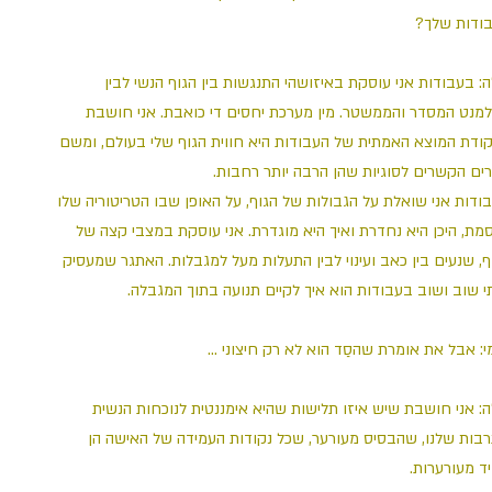
בודות שלך
ה: בעבודות אני עוסקת באיזושהי התנגשות בין הגוף הנשי לבין
מנט המסדר והממשטר. מין מערכת יחסים די כואבת. אני חושבת
ודת המוצא האמתית של העבודות היא חווית הגוף שלי בעולם, ומשם
צרים הקשרים לסוגיות שהן הרבה יותר רחבות
ודות אני שואלת על הגבולות של הגוף, על האופן שבו הטריטוריה שלו
מת, היכן היא נחדרת ואיך היא מוגדרת. אני עוסקת במצבי קצה של
ף, שנעים בין כאב ועינוי לבין התעלות מעל למגבלות. האתגר שמעסיק
תי שוב ושוב בעבודות הוא איך לקיים תנועה בתוך המגבלה
נעמי: אבל את אומרת שהסַד הוא לא רק חיצוני 
ה: אני חושבת שיש איזו תלישות שהיא אימננטית לנוכחות הנשית
בות שלנו, שהבסיס מעורער, שכל נקודות העמידה של האישה הן
יד מעורערות