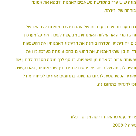
ונה שיש ערך בהקדשת משאבים לאמנות ולבטא את אמונה
בודתה של ידידתה
ת תערוכות שבהן עבודות של אמנית יוצרת מוצגות לצד אלו של
רה, המנחה או המלווה האמנותית, מבקשת לשפוך אור על מערכת
ים ייחודית זו. הסדרה בוחנת את הדיאלוג האמנותי ואת ההשפעות
דיות בין שתי האמניות, את התנאים בהם צומחת מערכת זו ואת
עותה עבור כל אחת מן האמניות. בנוסף לכך מנסה הסדרה לבחון את
פציה לקיומה של גישה פמיניסטית לחניכה בין שתי אמניות, האם עשויה
אוריה הפמיניסטית לתרום מניסיונה בתחומים אחרים לפיתוח מודל
ופי להנחיה בתחום זה
רות: נעמי טנהאוזר וריטה מנדס - פלור
ה 2008-9