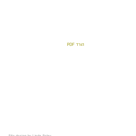
הורד PDF
Site design by
Linda Solay